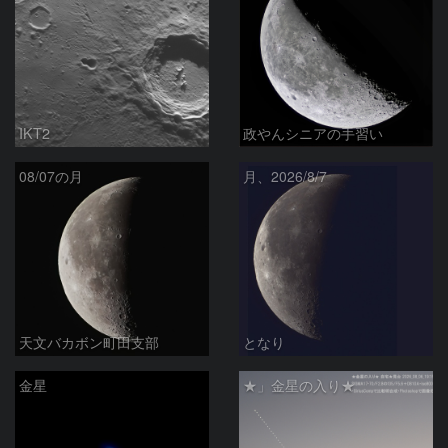
IKT2
政やんシニアの手習い
08/07の月
月、2026/8/7
天文バカボン町田支部
となり
金星
★」金星の入り★