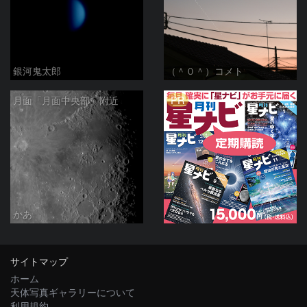
銀河鬼太郎
（＾０＾）コメト
PR
月面「月面中央部」附近
かあ
サイトマップ
ホーム
天体写真ギャラリーについて
利用規約