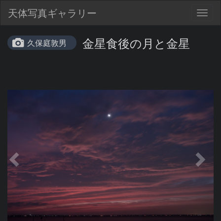
天体写真ギャラリー
Togg
navig
金星食後の月と金星
久保庭敦男