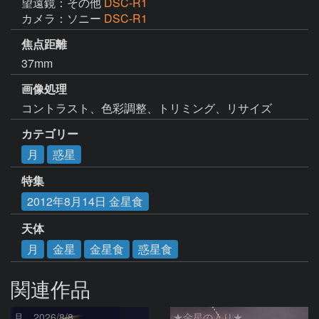
望遠鏡：その他
DSC-R1
カメラ：ソニー
DSC-R1
焦点距離
37mm
画像処理
コントラスト、色彩調整、トリミング、リサイズ
カテゴリー
月
惑星
特集
2012年8月14日 金星食
天体
月
金星
金星食
惑星食
関連作品
月、2026/8/8
★金星の入り★