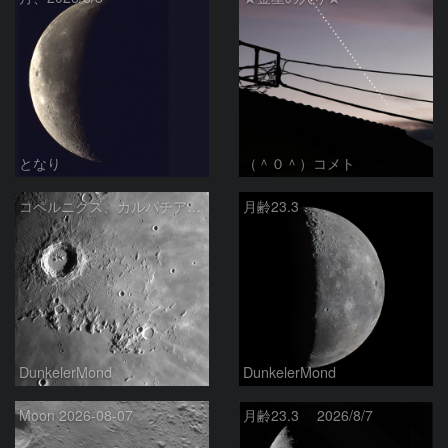
となり
（＾０＾）コメト
コペルニクス、カルパチア山脈付近
月齢23.3
DunkelerMond
DunkelerMond
Moon 2026-08-07
月齢23.3 2026/8/7