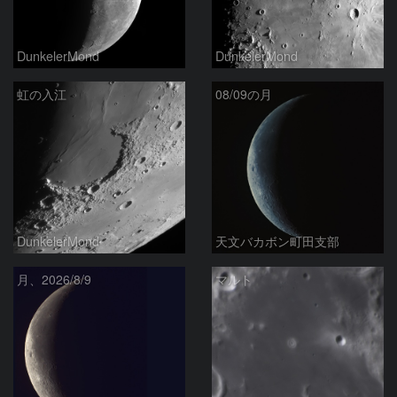
DunkelerMond
DunkelerMond
虹の入江
08/09の月
DunkelerMond
天文バカボン町田支部
月、2026/8/9
マルト