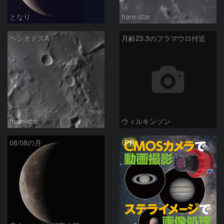
となり
hare-star
ヘシオドスA
月齢23.3のフラマウロ付近
hare-star
ウィルキンソン
PR
08/08の月