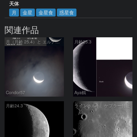
天体
月
金星
金星食
惑星食
関連作品
月（月齢 25.4）と エルナト（おうし座β星）
月齢25.3
Condor57
Aya鶴
月齢24.3
ラインホルト、ケプラー付近