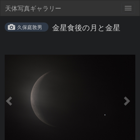
天体写真ギャラリー
Togg
navig
金星食後の月と金星
久保庭敦男