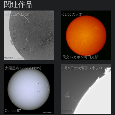
関連作品
8月6日の太陽面
08/06の太陽
ta-o
天文バカボン町田支部
太陽黒点 (2026/08/05)
8月5日の太陽①（小プロミネン噴出 ）
Condor57
toritori