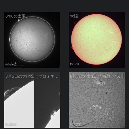
8/06の太陽
太陽
ハム太
nova
8月5日の太陽②（プロミネンス北東縁 ）
8月5日の太陽➂（西面 4502 C1.7フレア ）
toritori
toritori