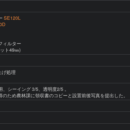
ー
SE120L
0D
ィルター

ット49㎜)
上げ処理

用、シーイング 3/5、透明度2/5 。

得のため農林課に領収書のコピーと設置前後写真を提出した。