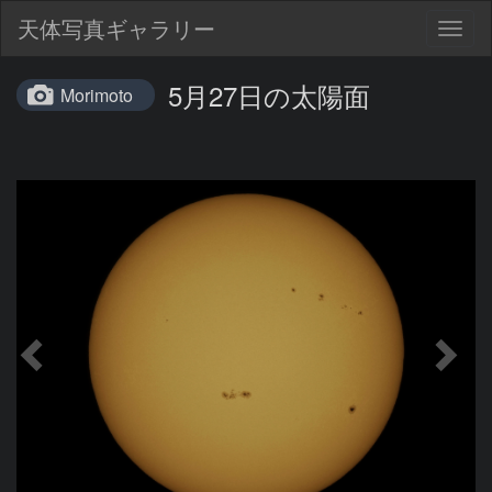
天体写真ギャラリー
Togg
navig
5月27日の太陽面
Morimoto