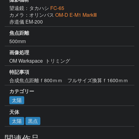
望遠鏡：タカハシ
FC-65
カメラ：オリンパス
OM-D E-M1 MarkⅢ
赤道儀 EM-200
焦点距離
500mm
画像処理
OM Warkspace  トリミング
特記事項
合成焦点距離ｆ800ｍｍ　フルサイズ換算ｆ1600ｍｍ
カテゴリー
太陽
天体
太陽
黒点
関連作品