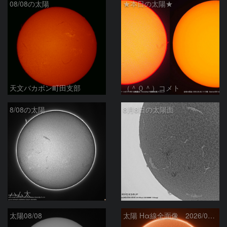
08/08の太陽
★本日の太陽★
天文バカボン町田支部
（＾０＾）コメト
8/08の太陽
8月8日の太陽面
ハム太
ta-o
太陽08/08
太陽 Hα線全面像 2026/08/08