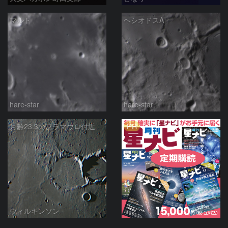
マルト
ヘシオドスA
hare-star
hare-star
PR
月齢23.3のフラマウロ付近
ウィルキンソン