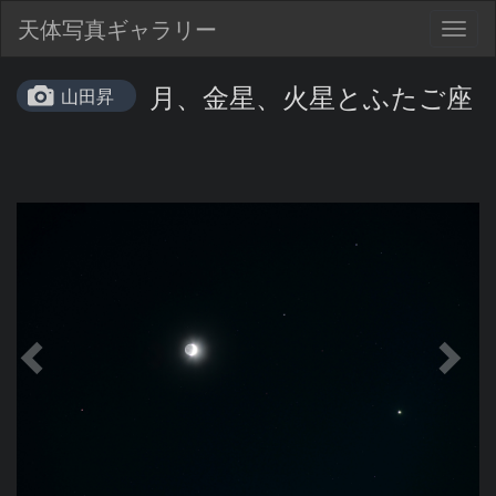
天体写真ギャラリー
Togg
navig
月、金星、火星とふたご座
山田昇