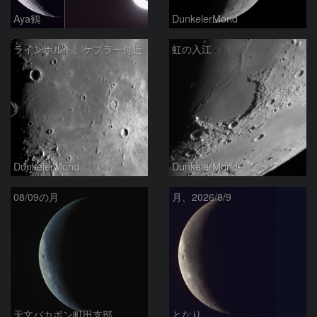
Aya鶴
DunkelerMond
ラインホルト、ケプラー付近
虹の入江
DunkelerMond
DunkelerMond
08/09の月
月、2026/8/9
天文バカボン町田支部
となり