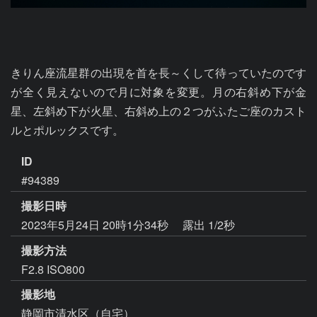
きりん座流星群の出現を首を長～くして待っていたのです
が全く見えないので月に対象を変更。月の右斜め下が金
星、左斜め下が火星、右斜め上の２つがふたご座のカスト
ルとポルックスです。
ID
#94389
撮影日時
2023年5月24日 20時1分34秒
露出 1/2秒
撮影方法
F2.8 ISO800
撮影地
静岡市清水区（自宅）