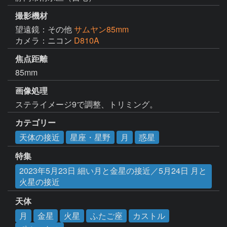
撮影機材
望遠鏡：その他
サムヤン85mm
カメラ：ニコン
D810A
焦点距離
85mm
画像処理
ステライメージ9で調整、トリミング。
カテゴリー
天体の接近
星座・星野
月
惑星
特集
2023年5月23日 細い月と金星の接近／5月24日 月と
火星の接近
天体
月
金星
火星
ふたご座
カストル