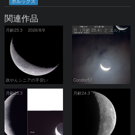
ポルックス
関連作品
月齢25.3 2026/8/9
月（月齢 25.4）と エルナト（おうし座β星）
政やんシニアの手習い
Condor57
月齢25.3
月齢24.3