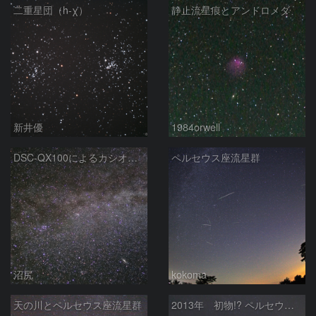
二重星団（h-χ）
静止流星痕とアンドロメダ
新井優
1984orwell
DSC-QX100によるカシオペヤ座周辺
ペルセウス座流星群
沼尻
kokoma
天の川とペルセウス座流星群
2013年 初物!? ペルセウス座流星群