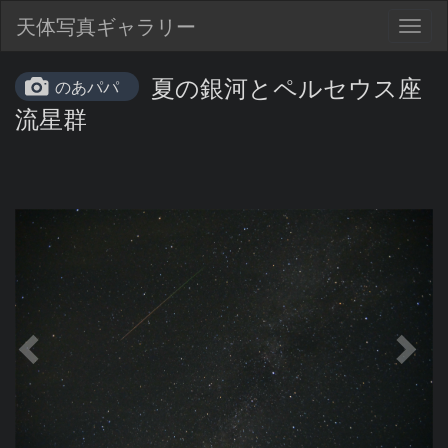
天体写真ギャラリー
Togg
navig
夏の銀河とペルセウス座
のあパパ
流星群