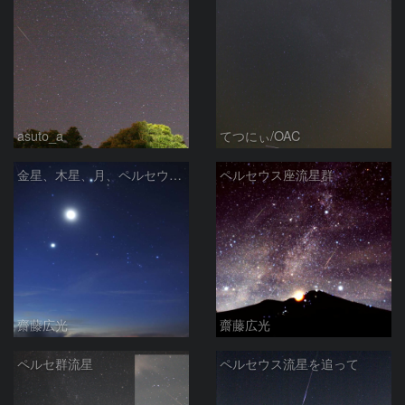
asuto_a
てつにぃ/OAC
金星、木星、月、ペルセウス座流星
ペルセウス座流星群
齋藤広光
齋藤広光
ペルセ群流星
ペルセウス流星を追って