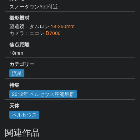
スノータウンYeti付近
撮影機材
望遠鏡：タムロン
18-250mm
カメラ：ニコン
D7000
焦点距離
18mm
カテゴリー
流星
特集
2012年 ペルセウス座流星群
天体
ペルセウス
関連作品