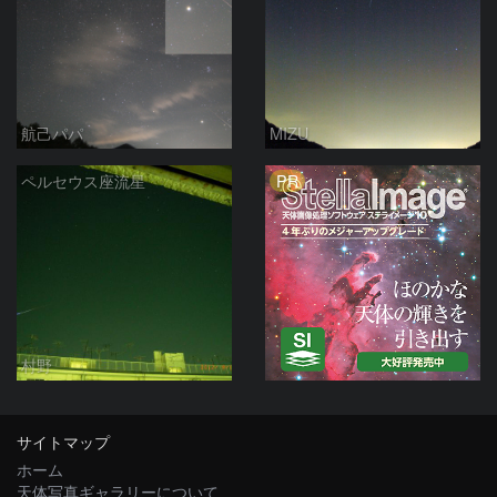
航己パパ
MIZU
PR
ペルセウス座流星
村野
サイトマップ
ホーム
天体写真ギャラリーについて