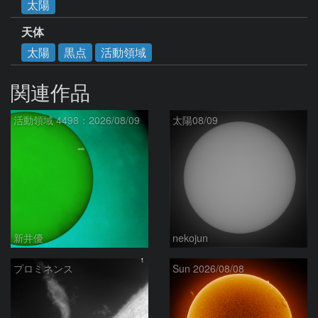
太陽
天体
太陽
黒点
活動領域
関連作品
活動領域 4498：2026/08/09
太陽08/09
新井優
nekojun
プロミネンス
Sun 2026/08/08