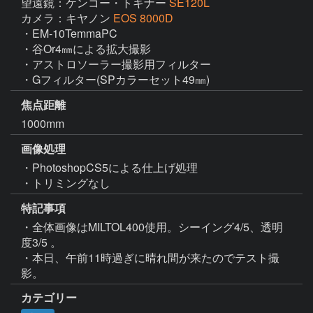
望遠鏡：ケンコー・トキナー
SE120L
カメラ：キヤノン
EOS 8000D
・EM-10TemmaPC

・谷Or4㎜による拡大撮影

・アストロソーラー撮影用フィルター

・Gフィルター(SPカラーセット49㎜)
焦点距離
1000mm
画像処理
・PhotoshopCS5による仕上げ処理

・トリミングなし
特記事項
・全体画像はMILTOL400使用。シーイング4/5、透明
度3/5 。

・本日、午前11時過ぎに晴れ間が来たのでテスト撮
影。
カテゴリー