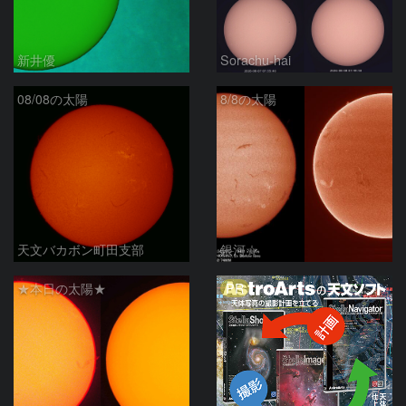
新井優
Sorachu-hai
08/08の太陽
8/8の太陽
天文バカボン町田支部
銀河☆
PR
★本日の太陽★