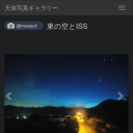
天体写真ギャラリー
Togg
navig
東の空とISS
@mossch