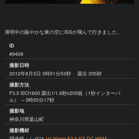
薄明中の賑やかな東の空にISSが飛んで行きました。
ID
#9409
撮影日時
2012年8月3日 3時51分53秒
露出 205秒
撮影方法
F3.5 ISO1600 露出1/1.6秒x205枚（1秒インターバ
ル） ～3時55分17秒
撮影地
神奈川県葉山町
撮影機材
望遠鏡：シグマ
10-20mm F3.5 EX DC HSM