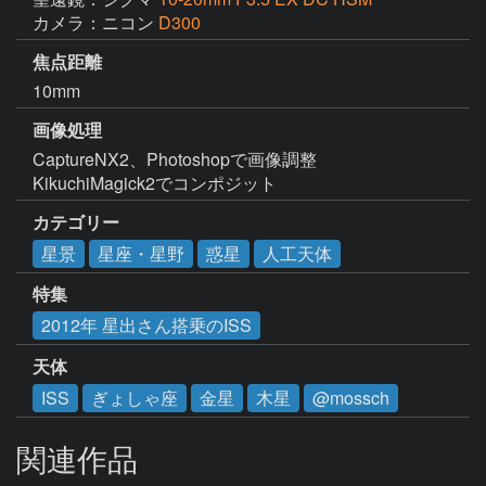
カメラ：ニコン
D300
焦点距離
10mm
画像処理
CaptureNX2、Photoshopで画像調整

KikuchiMagick2でコンポジット
カテゴリー
星景
星座・星野
惑星
人工天体
特集
2012年 星出さん搭乗のISS
天体
ISS
ぎょしゃ座
金星
木星
@mossch
関連作品