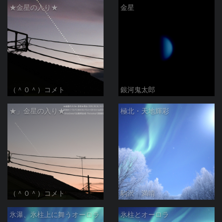
★金星の入り★
金星
（＾０＾）コメト
銀河鬼太郎
★」金星の入り★
極北・天地輝彩
（＾０＾）コメト
駒沢 満晴
氷瀑、氷柱上に舞うオーロラ
氷柱とオーロラ