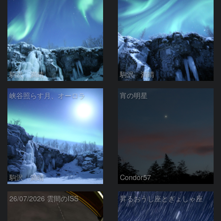
駒沢 満晴
駒沢 満晴
峡谷照らす月、オーロラ
宵の明星
駒沢 満晴
Condor57
26/07/2026 雲間のISS
昇るおうし座とぎょしゃ座