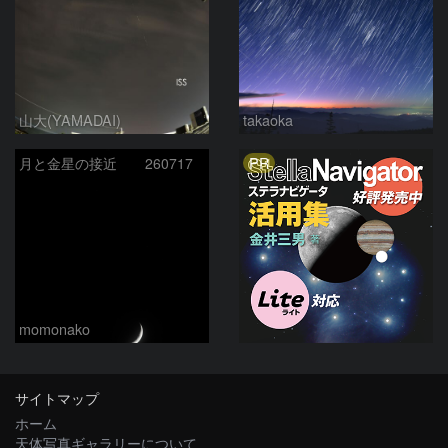
山大(YAMADAI)
takaoka
PR
月と金星の接近 260717
momonako
サイトマップ
ホーム
天体写真ギャラリーについて