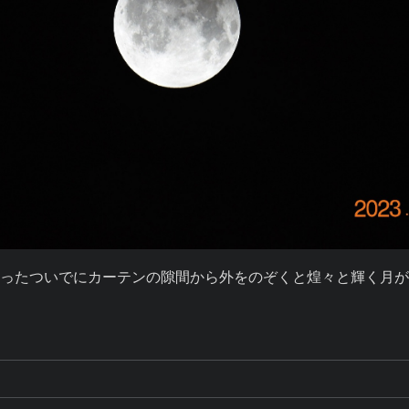
ったついでにカーテンの隙間から外をのぞくと煌々と輝く月