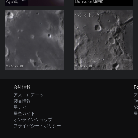
Aya鶴
DunkelerMond
マルト
ヘシオドスA
hare-star
hare-star
会社情報
Fo
アストロアーツ
ア
製品情報
Tw
星ナビ
Y
星空ガイド
星
オンラインショップ
プライバシー・ポリシー