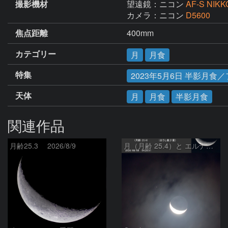
撮影機材
望遠鏡：ニコン
AF-S NIK
カメラ：ニコン
D5600
焦点距離
400mm
カテゴリー
月
月食
特集
2023年5月6日 半影月食
天体
月
月食
半影月食
関連作品
月齢25.3 2026/8/9
月（月齢 25.4）と エルナト（おうし座β星）