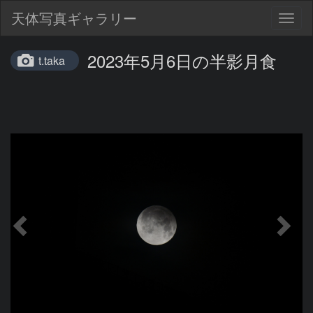
天体写真ギャラリー
Togg
navig
2023年5月6日の半影月食
t.taka