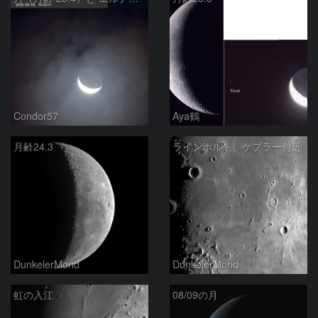
Condor57
Aya鶴
月齢24.3
ラインホルト、ケプラー付近
DunkelerMond
DunkelerMond
虹の入江
08/09の月