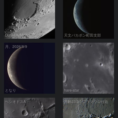
DunkelerMond
天文バカボン町田支部
月、2026/8/9
マルト
となり
hare-star
ヘシオドスA
月齢23.3のフラマウロ付近