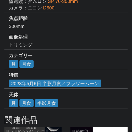
望遠鏡：タムロン
SP 70-300mm
カメラ：ニコン
D600
焦点距離
300mm
画像処理
トリミング
カテゴリー
月
月食
特集
2023年5月6日 半影月食／フラワームーン
天体
月
月食
半影月食
関連作品
月（月齢 25.4）と エルナト（おうし座β星）
月齢25.3