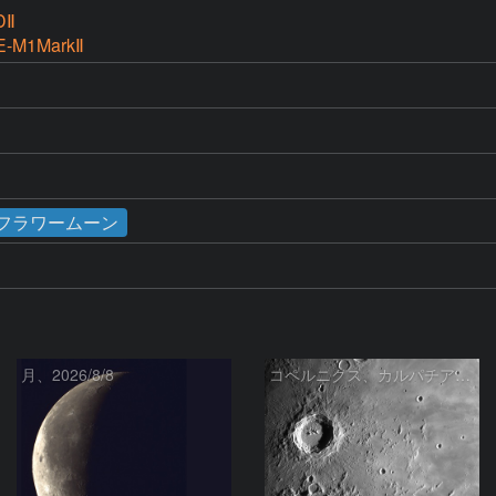
DⅡ
E-M1MarkⅡ
／フラワームーン
月、2026/8/8
コペルニクス、カルパチア山脈付近