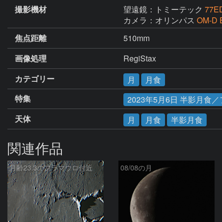
撮影機材
望遠鏡：トミーテック
77E
カメラ：オリンパス
OM-D 
焦点距離
510mm
画像処理
RegiStax
カテゴリー
月
月食
特集
2023年5月6日 半影月食
天体
月
月食
半影月食
関連作品
月齢23.3のフラマウロ付近
08/08の月