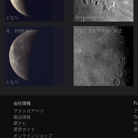
となり
DunkelerMond
月、2026/8/7
月面「月面中央部」附近
となり
かあ
会社情報
Fo
アストロアーツ
ア
製品情報
Tw
星ナビ
Y
星空ガイド
星
オンラインショップ