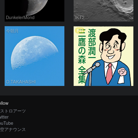
DunkelerMond
IKT2
PR
今朝月
O.TAKAHASHI
llow
ストロアーツ
itter
ouTube
空アナウンス