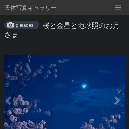
天体写真ギャラリー
Togg
navig
桜と金星と地球照のお月
pleiades
さま