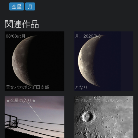
金星
月
関連作品
08/08の月
月、2026/8/8
天文バカボン町田支部
となり
★金星の入り★
コペルニクス、カルパチア山脈付近