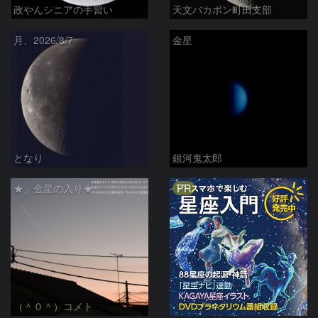
政やんシニアの手習い
天文バカボン町田支部
月、2026/8/7
金星
となり
銀河鬼太郎
PR
★」金星の入り★
（＾０＾）コメト