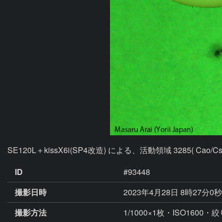
SE120L＋kissX6i(SP4改造) による、活動領域 3285( Cao/Cso )
ID
#93448
撮影日時
2023年4月28日 8時27分0
撮影方法
1/1000×1枚・ISO1600・絞