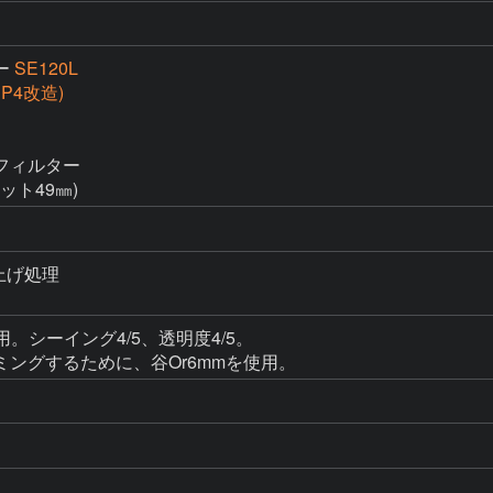
ー
SE120L
(SP4改造)
ィルター

ット49㎜)
上げ処理

用。シーイング4/5、透明度4/5。

ングするために、谷Or6mmを使用。