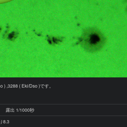
 ,3288 ( Eki/Dso )です。
秒
露出 1/1000秒
り8.3