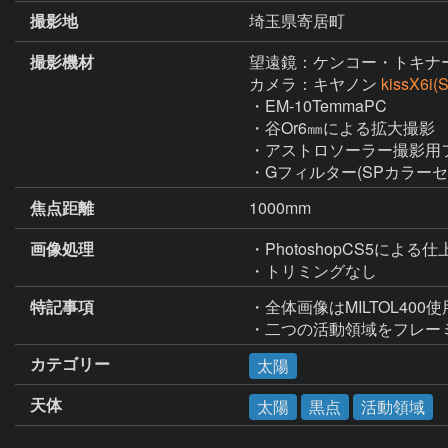
撮影地
埼玉県寄居町
撮影機材
望遠鏡：ケンコー・トキナ
カメラ：キヤノン
kissX6i
・EM-10TemmaPC

・谷Or6㎜による拡大撮影

・アストロソーラー撮影用フ
・Gフィルター(SPカラーセ
焦点距離
1000mm
画像処理
・PhotoshopCS5による仕
・トリミングなし
特記事項
・全体画像はMILTOL400使
・二つの活動領域をフレーミ
カテゴリー
太陽
天体
太陽
黒点
活動領域