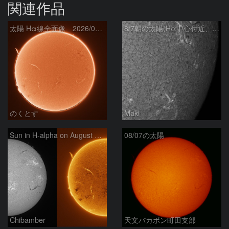
関連作品
太陽 Hα線全面像 2026/08/07
8/7朝の太陽(Hα中心付近、4498、4502付近)
のくとす
Maki
Sun in H-alpha on August 7, 2026
08/07の太陽
Chibamber
天文バカボン町田支部