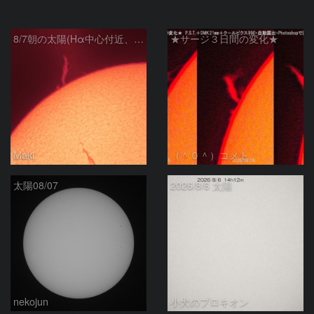
8/7朝の太陽(Hα中心付近、プロミネンス)
★サージ３日間の変化★
Maki
（＾０＾）コメト
太陽08/07
2026/8/6 太陽
nekojun
小犬のプロキオン