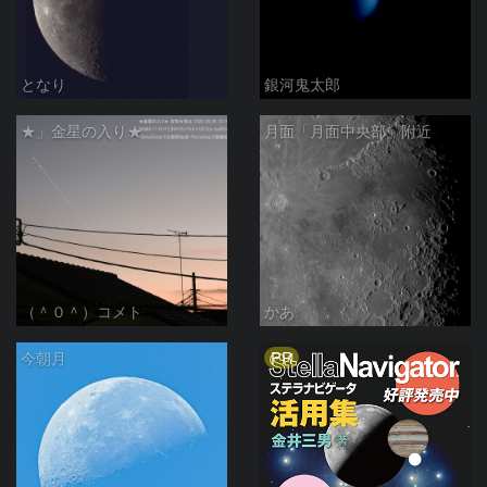
となり
銀河鬼太郎
★」金星の入り★
月面「月面中央部」附近
（＾０＾）コメト
かあ
PR
今朝月