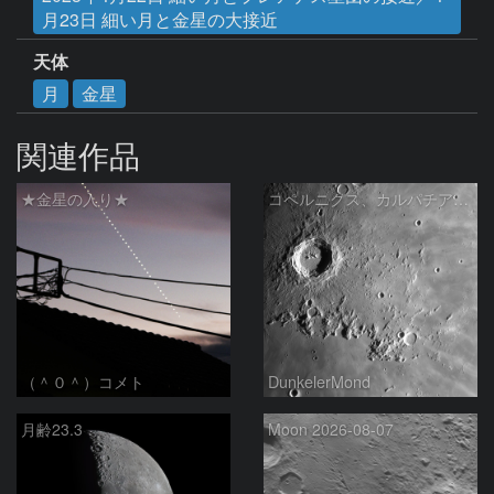
月23日 細い月と金星の大接近
天体
月
金星
関連作品
★金星の入り★
コペルニクス、カルパチア山脈付近
（＾０＾）コメト
DunkelerMond
月齢23.3
Moon 2026-08-07