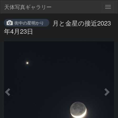
天体写真ギャラリー
Togg
navig
月と金星の接近2023
街中の星明かり
年4月23日