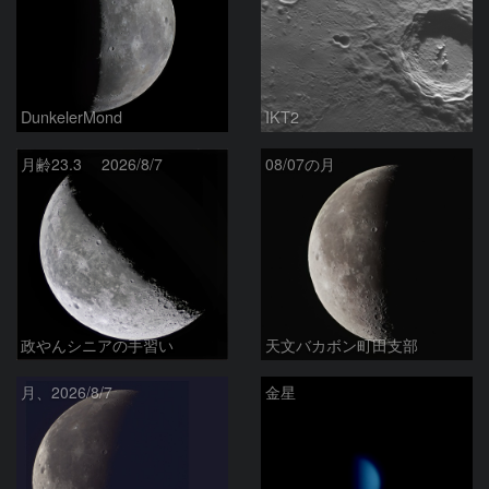
DunkelerMond
IKT2
月齢23.3 2026/8/7
08/07の月
政やんシニアの手習い
天文バカボン町田支部
月、2026/8/7
金星