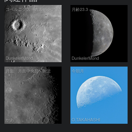
コペルニクス、カルパチア山脈付近
月齢23.3
DunkelerMond
DunkelerMond
月面「月面中央部」附近
今朝月
かあ
O.TAKAHASHI