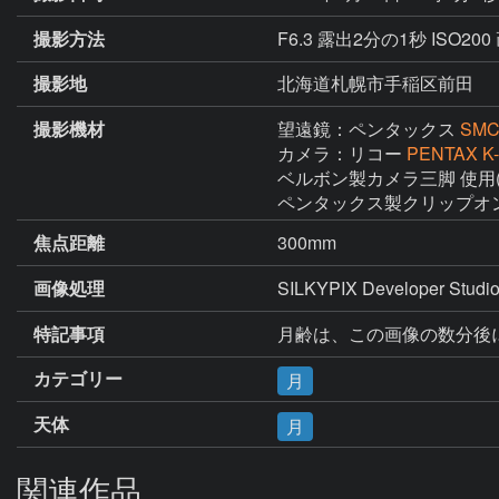
撮影方法
F6.3 露出2分の1秒 ISO
撮影地
北海道札幌市手稲区前田
撮影機材
望遠鏡：ペンタックス
SMC
カメラ：リコー
PENTAX K-
ベルボン製カメラ三脚 使用(
ペンタックス製クリップオンG
焦点距離
300mm
画像処理
SILKYPIX Developer St
特記事項
カテゴリー
月
天体
月
関連作品