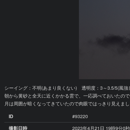
シーイング：不明(あまり良くない)　透明度：3～3.5/5(風強し
朝から黄砂と全天に近くかかる雲で、一応調べておいたので
月は周囲が暗くなってきていたので肉眼ではっきり見えまし
ID
#93220
撮影日時
2023年4月21日 19時9分0