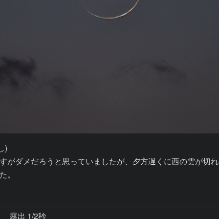
)

すがダメだろうと思っていましたが、夕方遅くに西の雲が切れ
た。
秒
露出 1/2秒