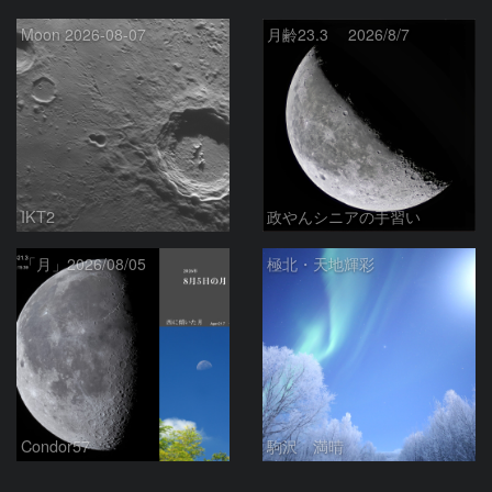
Moon 2026-08-07
月齢23.3 2026/8/7
IKT2
政やんシニアの手習い
「月」2026/08/05
極北・天地輝彩
Condor57
駒沢 満晴