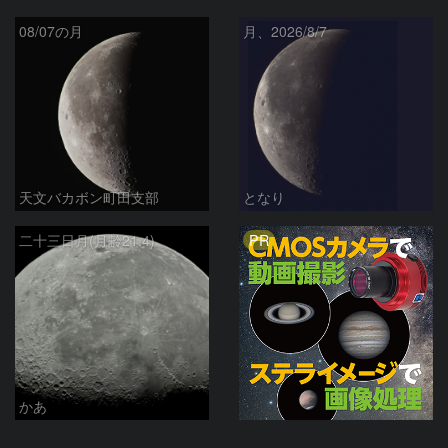
08/07の月
月、2026/8/7
天文バカボン町田支部
となり
PR
二十三日月(月齢21.4)
かあ