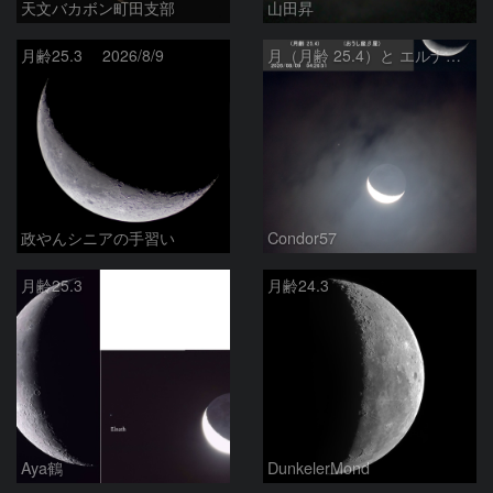
天文バカボン町田支部
山田昇
月齢25.3 2026/8/9
月（月齢 25.4）と エルナト（おうし座β星）
政やんシニアの手習い
Condor57
月齢25.3
月齢24.3
Aya鶴
DunkelerMond