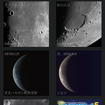
ラインホルト、ケプラー付近
虹の入江
DunkelerMond
DunkelerMond
08/09の月
月、2026/8/9
天文バカボン町田支部
となり
PR
マルト