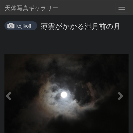
天体写真ギャラリー
Togg
navig
薄雲がかかる満月前の月
kojikoji