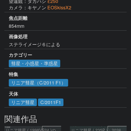
望遠鏡：タカハシ
ε250
カメラ：キヤノン
EOSkissX2
焦点距離
854mm
画像処理
ステライメージ６による
カテゴリー
彗星・小惑星・準惑星
特集
リニア彗星（C/2011 F1）
天体
リニア彗星
C/2011F1
関連作品
リニア彗星 ( 1998VS24 )の予報位置：2026/07/27
リニア彗星 ( 235P )：2026/07/09