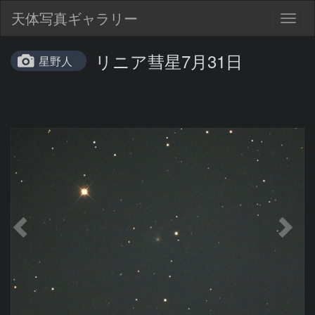
天体写真ギャラリー
Togg
navig
リニア彗星7月31日
星野人