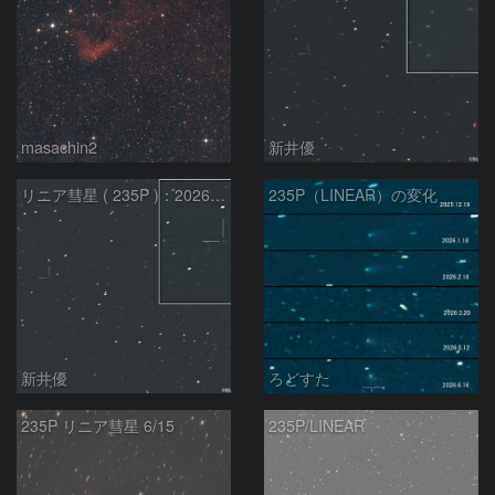
masachin2
新井優
リニア彗星 ( 235P )：2026/05/29
235P（LINEAR）の変化
新井優
ろどすた
235P リニア彗星 6/15
235P/LINEAR