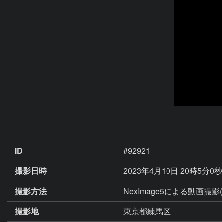
ID
#92921
撮影日時
2023年4月10日 20時5分0
撮影方法
NexImage5による動画撮
撮影地
東京都練馬区