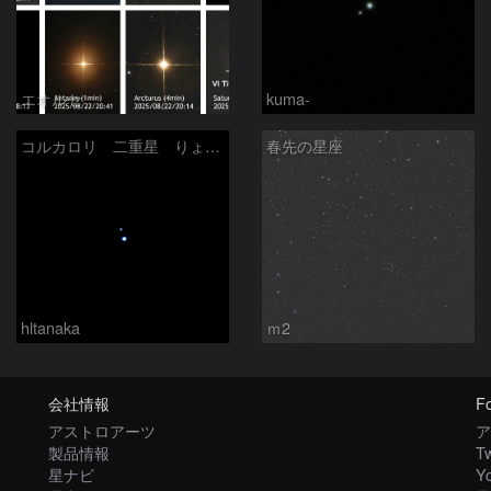
エオルセ
kuma-
コルカロリ 二重星 りょうけん座
春先の星座
hltanaka
ｍ2
会社情報
Fo
アストロアーツ
ア
製品情報
Tw
星ナビ
Y