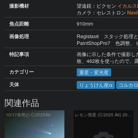
撮影機材
望遠鏡：ビクセン
イカルスD
カメラ：セレストロン
Nex
焦点距離
910mm
画像処理
Registax6　スタック処
PaintShopPro7　色調
特記事項
画像に示した条件で撮影した
枚、462枚を使ったので、露出
カテゴリー
重星・変光星
天体
りょうけん座α
コルカ
関連作品
10/17未明の C/2025A6
レモン彗星 (C/2025 A6) 2025.10.17