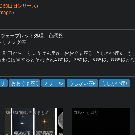
60L(旧シリーズ)
Image5
理とウェーブレット処理、色調整

整、トリミング等
動画から、りょうけん座α、おおぐま座ζ、うしかい座κ、うしかい
に換算するとそれぞれ4.80秒、2.50秒、5.85秒、8.88秒と
ロリ
おおぐま座ζ
ミザール
うしかい座κ
うしかい座ι
seestar撮影画像まとめ
コル・カロリ