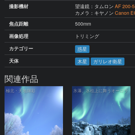
撮影機材
望遠鏡：タムロン
AF 200-
カメラ：キヤノン
Canon E
焦点距離
500mm
画像処理
トリミング
カテゴリー
惑星
天体
木星
ガリレオ衛星
関連作品
極北・天地輝彩
氷瀑、氷柱上に舞うオーロラ