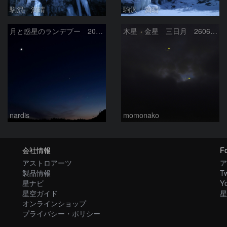
駒沢 満晴
駒沢 満晴
月と惑星のランデブー 2026/06/19
木星 金星 三日月 260618
nardis
momonako
会社情報
Fo
アストロアーツ
ア
製品情報
Tw
星ナビ
Y
星空ガイド
星
オンラインショップ
プライバシー・ポリシー