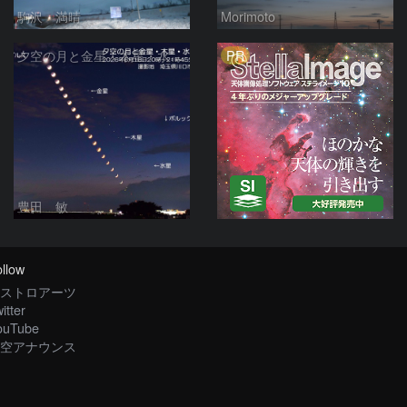
駒沢 満晴
Morimoto
PR
夕空の月と金星・木星・水星の接近 2026/6/18
豊田 敏
llow
ストロアーツ
itter
ouTube
空アナウンス