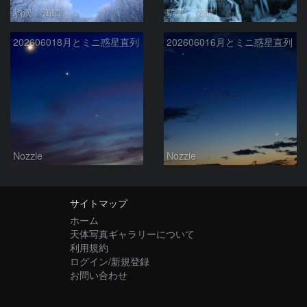
駒沢 満晴
駒沢 満晴
202606018月とミニ惑星直列
202606016月とミニ惑星直列
Nozzie
Nozzie
サイトマップ
ホーム
天体写真ギャラリーについて
利用規約
ログイン/新規登録
お問い合わせ