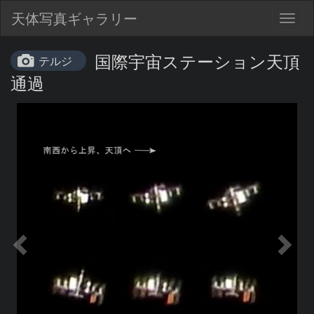
天体写真ギャラリー
Togg
navig
国際宇宙ステーション天頂
テルジ
通過