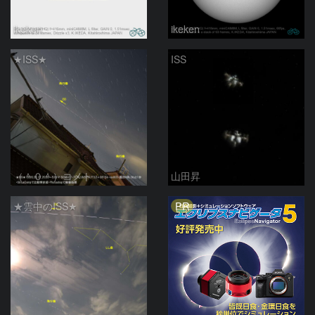
ikeken
ikeken
★ISS★
ISS
（＾０＾）コメト
山田昇
PR
★雲中のISS★