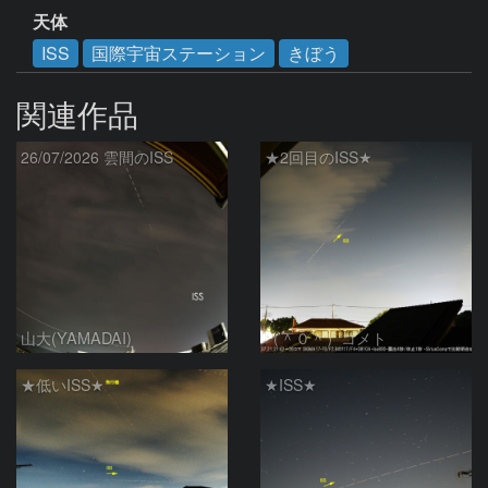
天体
ISS
国際宇宙ステーション
きぼう
関連作品
26/07/2026 雲間のISS
★2回目のISS★
山大(YAMADAI)
（＾０＾）コメト
★低いISS★
★ISS★