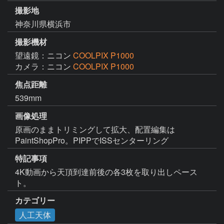
撮影地
神奈川県横浜市
撮影機材
望遠鏡：ニコン
COOLPIX P1000
カメラ：ニコン
COOLPIX P1000
焦点距離
539mm
画像処理
原画のままトリミングして拡大、配置編集は
PaintShopPro。PIPPでISSセンターリング
特記事項
4K動画から天頂到達前後の各3枚を取り出しペース
ト。
カテゴリー
人工天体