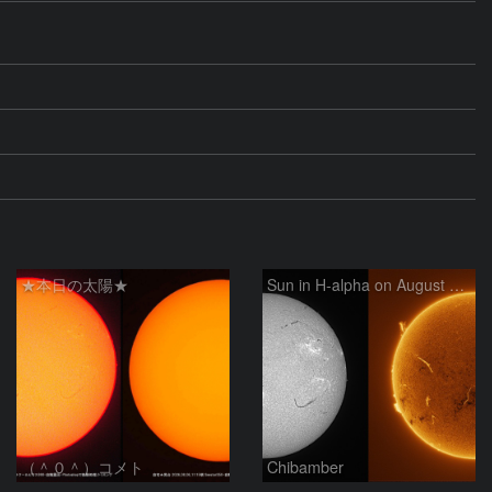
★本日の太陽★
Sun in H-alpha on August 6, 2026
（＾０＾）コメト
Chibamber