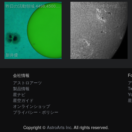
昨日の活動領域 4498,4500：2026/08/05
8/6朝の太陽(Hα中心付近、4498、4502付近)
新井優
Maki
会社情報
Fo
アストロアーツ
ア
製品情報
Tw
星ナビ
Y
星空ガイド
星
オンラインショップ
プライバシー・ポリシー
Copyright ©
AstroArts Inc
. All rights reserved.