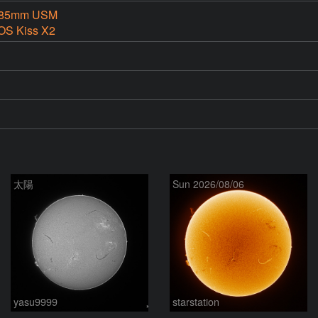
-85mm USM
OS Kiss X2
太陽
Sun 2026/08/06
yasu9999
starstation