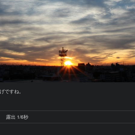
げですね。
秒
露出 1/6秒