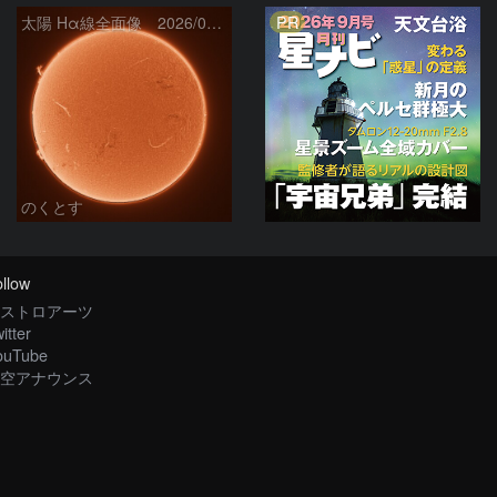
PR
太陽 Hα線全面像 2026/08/06
のくとす
llow
ストロアーツ
itter
ouTube
空アナウンス