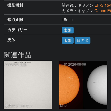
撮影機材
望遠鏡：キヤノン
EF-S 15
カメラ：キヤノン
Canon E
焦点距離
15mm
カテゴリー
太陽
天体
太陽
日の出
関連作品
2026/8/6 太陽
太陽 2026/08/06
小犬のプロキオン
kino