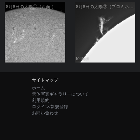
8月6日の太陽①（西面 ）
8月6日の太陽②（プロミネン北東縁 ）
toritori
toritori
サイトマップ
ホーム
天体写真ギャラリーについて
利用規約
ログイン/新規登録
お問い合わせ