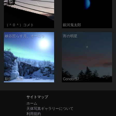
（＾０＾）コメト
銀河鬼太郎
峡谷照らす月、オーロラ
宵の明星
駒沢 満晴
Condor57
サイトマップ
ホーム
天体写真ギャラリーについて
利用規約