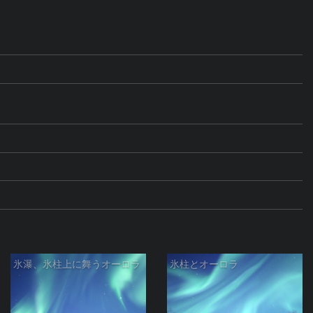
氷瀑、氷柱上に舞うオーロラ
氷柱とオーロラ