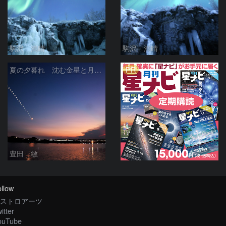
駒沢 満晴
駒沢 満晴
PR
夏の夕暮れ 沈む金星と月 2026/7/20
豊田 敏
llow
ストロアーツ
itter
ouTube