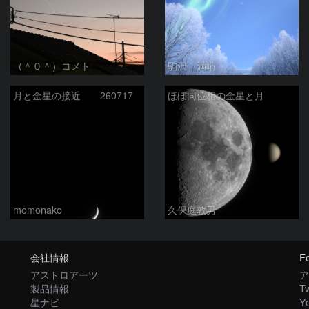
（＾０＾）コメト
駒沢 満晴
月と金星の接近 260717
ほぼ同位相の金星と月
momonako
久保庭敦男
会社情報
Fo
アストロアーツ
ア
製品情報
Tw
星ナビ
Y