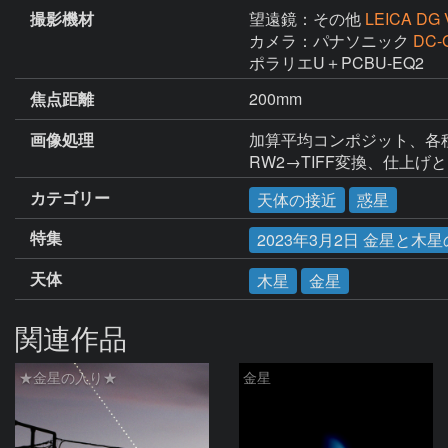
撮影機材
望遠鏡：その他
LEICA DG 
カメラ：パナソニック
DC-
ポラリエU＋PCBU-EQ2
焦点距離
200mm
画像処理
加算平均コンポジット、各種調整 (S
RW2→TIFF変換、仕上げとトリミン
カテゴリー
天体の接近
惑星
特集
2023年3月2日 金星と木
天体
木星
金星
関連作品
★金星の入り★
金星