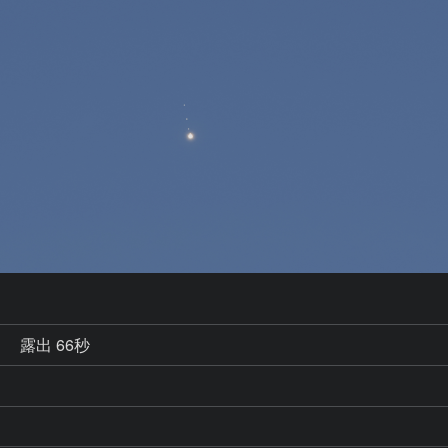
秒
露出 66秒