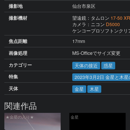
撮影地
仙台市泉区
撮影機材
望遠鏡：タムロン
17-50 XR
カメラ：ニコン
D5000
ケンコープロソフトンクリア
焦点距離
17mm
画像処理
MS-Officeでサイズ変更
カテゴリー
天体の接近
惑星
特集
2023年3月2日 金星と木
天体
金星
木星
関連作品
★金星の入り★
金星