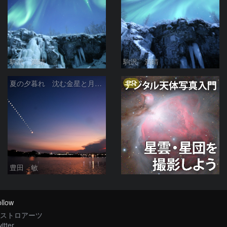
駒沢 満晴
駒沢 満晴
PR
夏の夕暮れ 沈む金星と月 2026/7/20
豊田 敏
llow
ストロアーツ
itter