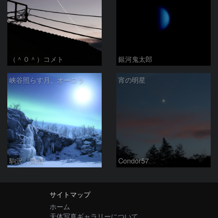
（＾０＾）コメト
銀河鬼太郎
峡谷照らす月、オーロラ
宵の明星
駒沢 満晴
Condor57
サイトマップ
ホーム
天体写真ギャラリーについて