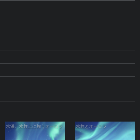
氷瀑、氷柱上に舞うオーロラ
氷柱とオーロラ