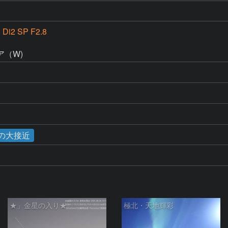
 Di2 SP F2.8
（W)
星の大接近
★」金星の入り★
極北・天地輝彩