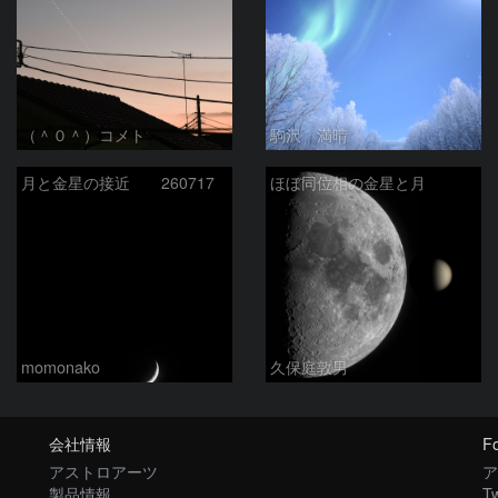
（＾０＾）コメト
駒沢 満晴
月と金星の接近 260717
ほぼ同位相の金星と月
momonako
久保庭敦男
会社情報
Fo
アストロアーツ
ア
製品情報
Tw