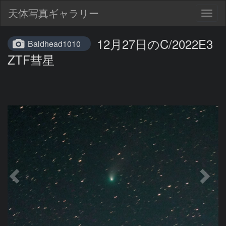
天体写真ギャラリー
Togg
navig
12月27日のC/2022E3
Baldhead1010
ZTF彗星