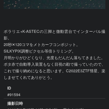
ポラリエ+K-ASTECの三脚と微動雲台でインターバル撮
影。

20秒✕120コマをメトカーフコンポジット。

SILKYPIX調整ピクセル等倍トリミング。

月明かりがひどくなり、光度もだんだん落ちてきました。

ポタ赤で自動導入装置もなく目視の勘で撮っていたので、
これで撮り納めになると思います。C2022E3ZTF彗星、楽
しませてくれてありがとう。
ID
#91594
撮影日時