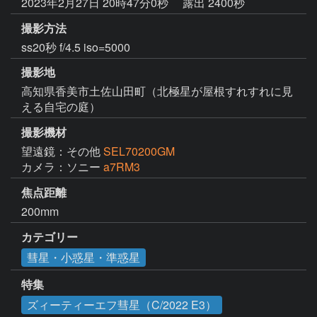
2023年2月27日 20時47分0秒
露出 2400秒
撮影方法
ss20秒 f/4.5 iso=5000
撮影地
高知県香美市土佐山田町（北極星が屋根すれすれに見
える自宅の庭）
撮影機材
望遠鏡：その他
SEL70200GM
カメラ：ソニー
a7RM3
焦点距離
200mm
カテゴリー
彗星・小惑星・準惑星
特集
ズィーティーエフ彗星（C/2022 E3）