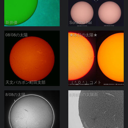
新井優
Sorachu-hai
08/08の太陽
★本日の太陽★
天文バカボン町田支部
（＾０＾）コメト
8/08の太陽
8月8日の太陽面