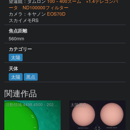
望遠鏡：タムロン
100－400ズーム ×1.4テレコンバ
ータ ND100000フィルター
カメラ：キヤノン
EOS70D
スカイメモRS
焦点距離
560mm
カテゴリー
太陽
天体
太陽
黒点
関連作品
活動領域 4498,4500：2026/08/08
太陽黒点