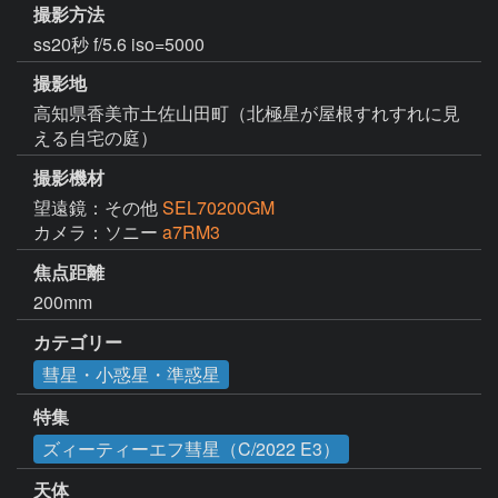
撮影方法
ss20秒 f/5.6 iso=5000
撮影地
高知県香美市土佐山田町（北極星が屋根すれすれに見
える自宅の庭）
撮影機材
望遠鏡：その他
SEL70200GM
カメラ：ソニー
a7RM3
焦点距離
200mm
カテゴリー
彗星・小惑星・準惑星
特集
ズィーティーエフ彗星（C/2022 E3）
天体