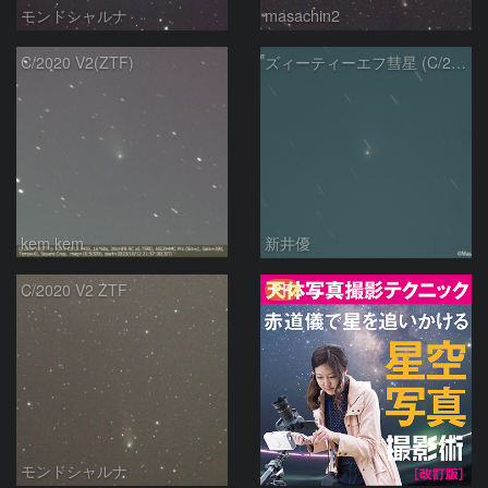
モンドシャルナ
masachin2
C/2020 V2(ZTF)
ズィーティーエフ彗星 (C/2020V2)：202309/12
kem.kem
新井優
PR
C/2020 V2 ZTF
モンドシャルナ