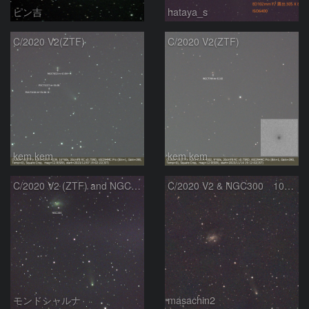
ピン吉
hataya_s
C/2020 V2(ZTF)
C/2020 V2(ZTF)
kem.kem
kem.kem
C/2020 V2 (ZTF) and NGC300
C/2020 V2 & NGC300 10/15
モンドシャルナ
masachin2