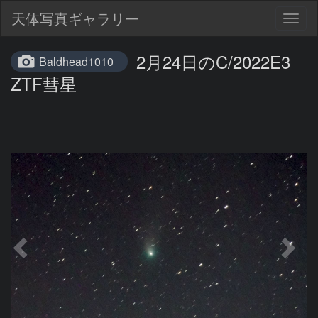
天体写真ギャラリー
Togg
navig
2月24日のC/2022E3
Baldhead1010
ZTF彗星