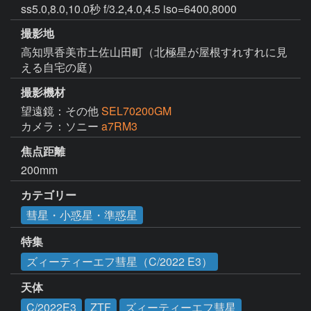
ss5.0,8.0,10.0秒 f/3.2,4.0,4.5 iso=6400,8000
撮影地
高知県香美市土佐山田町（北極星が屋根すれすれに見
える自宅の庭）
撮影機材
望遠鏡：その他
SEL70200GM
カメラ：ソニー
a7RM3
焦点距離
200mm
カテゴリー
彗星・小惑星・準惑星
特集
ズィーティーエフ彗星（C/2022 E3）
天体
C/2022E3
ZTF
ズィーティーエフ彗星