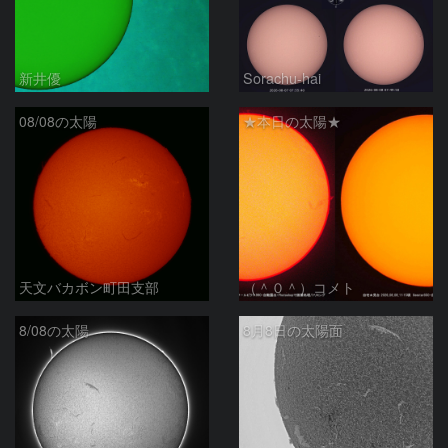
新井優
Sorachu-hai
08/08の太陽
★本日の太陽★
天文バカボン町田支部
（＾０＾）コメト
8/08の太陽
8月8日の太陽面