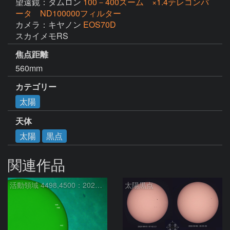
望遠鏡：タムロン
100－400ズーム ×1.4テレコンバ
ータ ND100000フィルター
カメラ：キヤノン
EOS70D
スカイメモRS
焦点距離
560mm
カテゴリー
太陽
天体
太陽
黒点
関連作品
活動領域 4498,4500：2026/08/08
太陽黒点