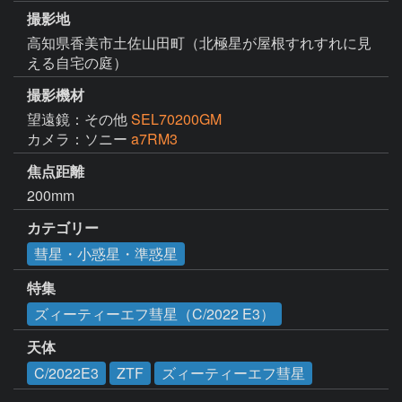
撮影地
高知県香美市土佐山田町（北極星が屋根すれすれに見
える自宅の庭）
撮影機材
望遠鏡：その他
SEL70200GM
カメラ：ソニー
a7RM3
焦点距離
200mm
カテゴリー
彗星・小惑星・準惑星
特集
ズィーティーエフ彗星（C/2022 E3）
天体
C/2022E3
ZTF
ズィーティーエフ彗星