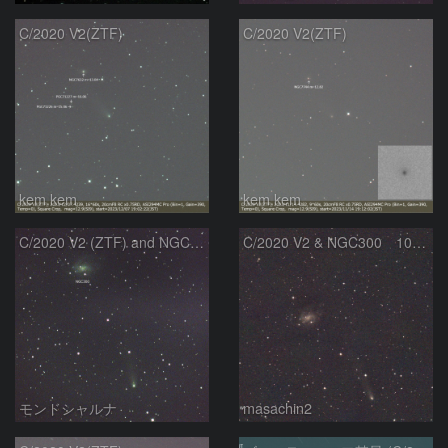
C/2020 V2(ZTF)
C/2020 V2(ZTF)
kem.kem
kem.kem
C/2020 V2 (ZTF) and NGC300
C/2020 V2 & NGC300 10/15
モンドシャルナ
masachin2