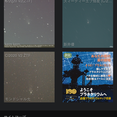
C/2020 V2(ZTF)
ズィーティーエフ彗星 (C/2020V2)：202309/12
kem.kem
新井優
PR
C/2020 V2 ZTF
モンドシャルナ
サイトマップ