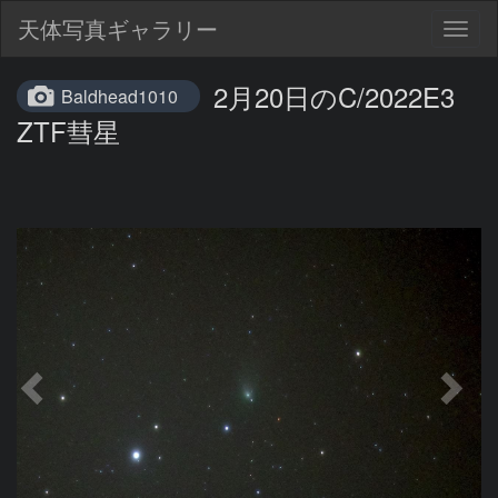
天体写真ギャラリー
Togg
navig
2月20日のC/2022E3
Baldhead1010
ZTF彗星