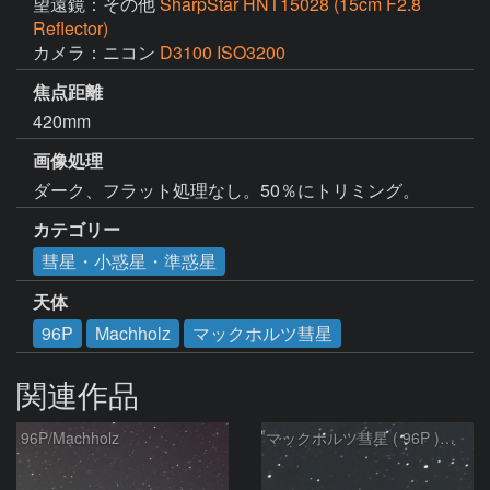
望遠鏡：その他
SharpStar HNT15028 (15cm F2.8
Reflector)
カメラ：ニコン
D3100 ISO3200
焦点距離
420mm
画像処理
ダーク、フラット処理なし。50％にトリミング。
カテゴリー
彗星・小惑星・準惑星
天体
96P
Machholz
マックホルツ彗星
関連作品
96P/Machholz
マックホルツ彗星 ( 96P )：2023/02/26