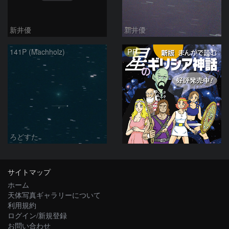
新井優
新井優
PR
141P (Machholz)
ろどすた
サイトマップ
ホーム
天体写真ギャラリーについて
利用規約
ログイン/新規登録
お問い合わせ