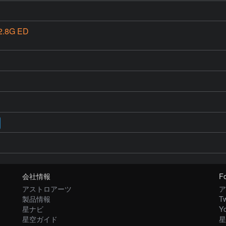
2.8G ED
会社情報
Fo
アストロアーツ
ア
製品情報
Tw
星ナビ
Y
星空ガイド
星