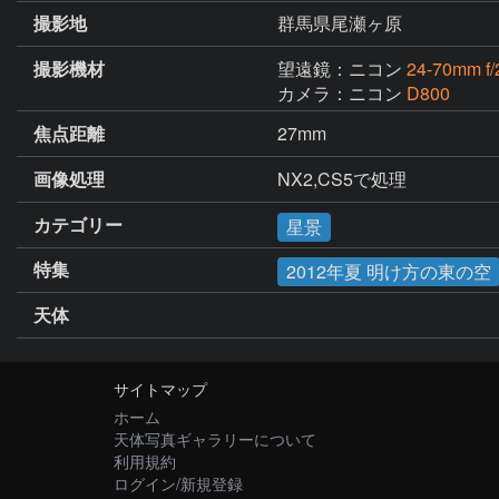
撮影地
群馬県尾瀬ヶ原
撮影機材
望遠鏡：ニコン
24-70mm f/
カメラ：ニコン
D800
焦点距離
27mm
画像処理
NX2,CS5で処理
カテゴリー
星景
特集
2012年夏 明け方の東の空
天体
サイトマップ
ホーム
天体写真ギャラリーについて
利用規約
ログイン/新規登録