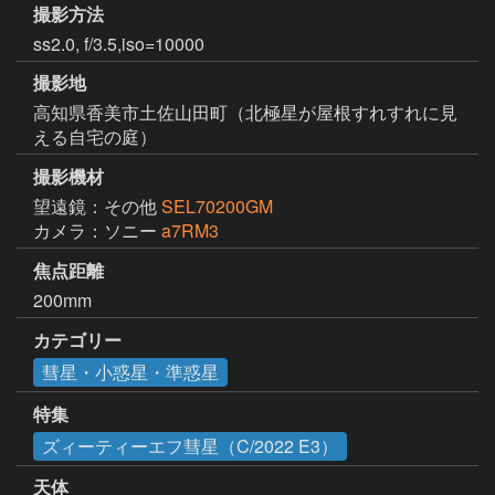
撮影方法
ss2.0, f/3.5,iso=10000
撮影地
高知県香美市土佐山田町（北極星が屋根すれすれに見
える自宅の庭）
撮影機材
望遠鏡：その他
SEL70200GM
カメラ：ソニー
a7RM3
焦点距離
200mm
カテゴリー
彗星・小惑星・準惑星
特集
ズィーティーエフ彗星（C/2022 E3）
天体