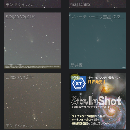
モンドシャルナ
masachin2
C/2020 V2(ZTF)
ズィーティーエフ彗星 (C/2020V2)：202309/12
kem.kem
新井優
PR
C/2020 V2 ZTF
モンドシャルナ