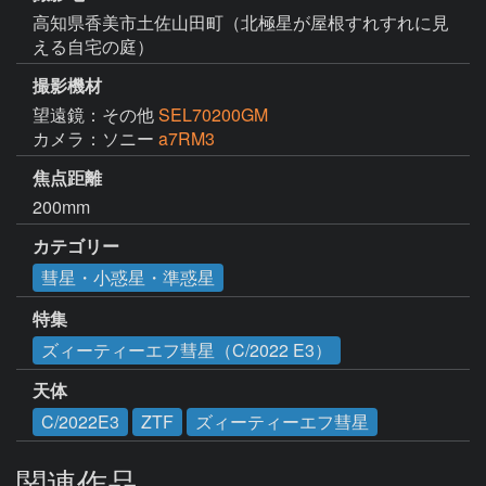
高知県香美市土佐山田町（北極星が屋根すれすれに見
える自宅の庭）
撮影機材
望遠鏡：その他
SEL70200GM
カメラ：ソニー
a7RM3
焦点距離
200mm
カテゴリー
彗星・小惑星・準惑星
特集
ズィーティーエフ彗星（C/2022 E3）
天体
C/2022E3
ZTF
ズィーティーエフ彗星
関連作品