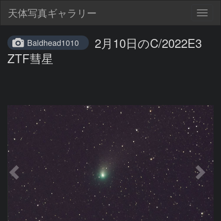
天体写真ギャラリー
Togg
navig
2月10日のC/2022E3
Baldhead1010
ZTF彗星