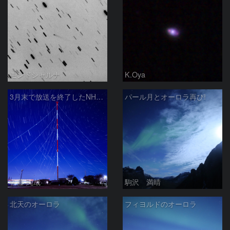
モンドシャルナ
K.Oya
3月末で放送を終了したNHKラジオ第2放送の送信アンテナと星空
パール月とオーロラ再び!
佐藤 純哉
駒沢 満晴
北天のオーロラ
フィヨルドのオーロラ