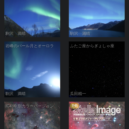
駒沢 満晴
駒沢 満晴
岩峰のパール月とオーロラ
ふたご座からぎょしゃ座
駒沢 満晴
瓜田精一
PR
IC410 別カラーバージョン