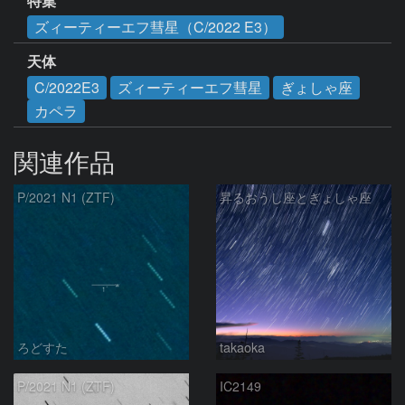
特集
ズィーティーエフ彗星（C/2022 E3）
天体
C/2022E3
ズィーティーエフ彗星
ぎょしゃ座
カペラ
関連作品
P/2021 N1 (ZTF)
昇るおうし座とぎょしゃ座
ろどすた
takaoka
P/2021 N1 (ZTF)
IC2149