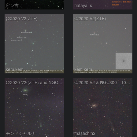
ピン吉
hataya_s
C/2020 V2(ZTF)
C/2020 V2(ZTF)
kem.kem
kem.kem
C/2020 V2 (ZTF) and NGC300
C/2020 V2 & NGC300 10/15
モンドシャルナ
masachin2