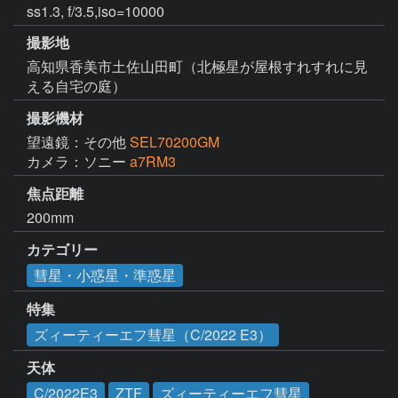
ss1.3, f/3.5,iso=10000
撮影地
高知県香美市土佐山田町（北極星が屋根すれすれに見
える自宅の庭）
撮影機材
望遠鏡：その他
SEL70200GM
カメラ：ソニー
a7RM3
焦点距離
200mm
カテゴリー
彗星・小惑星・準惑星
特集
ズィーティーエフ彗星（C/2022 E3）
天体
C/2022E3
ZTF
ズィーティーエフ彗星