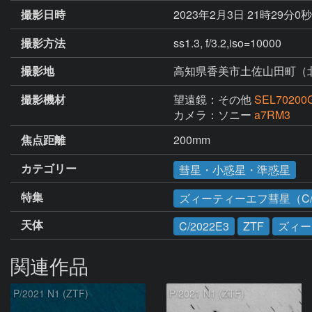
撮影日時
2023年2月3日 21時29分0
撮影方法
ss1.3, f/3.2,iso=10000
撮影地
高知県香美市土佐山田町（
撮影機材
望遠鏡：その他
SEL70200
カメラ：ソニー
a7RM3
焦点距離
200mm
カテゴリー
彗星・小惑星・準惑星
特集
ズィーティーエフ彗星（C/2
天体
C/2022E3
ZTF
ズィー
関連作品
P/2021 N1 (ZTF)
P/2021 N1 (ZTF)