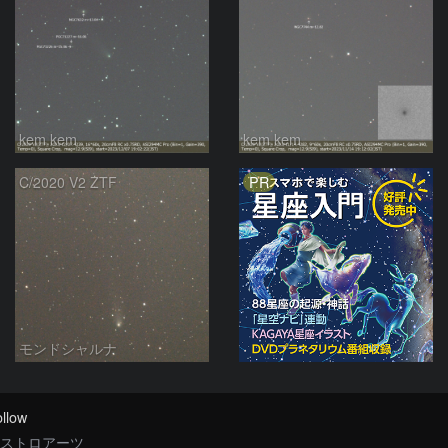
kem.kem
kem.kem
PR
C/2020 V2 ZTF
モンドシャルナ
llow
ストロアーツ