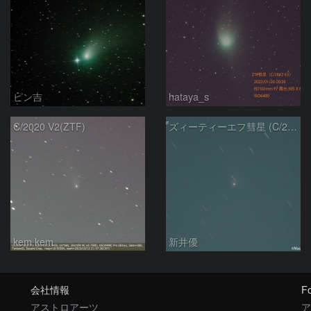
ピン吉
hataya_s
C/2020 V2(ZTF)
ズィーティーエフ彗星 (C/2020V2)：202309/12
kem.kem
新井優
会社情報
Fo
アストロアーツ
ア