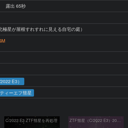
秒
露出 65秒
北極星が屋根すれすれに見える自宅の庭）
GM
022 E3）
ティーエフ彗星
C/2022 E3 ZTF彗星を再処理
ZTF彗星（C/2022 E3）2023/01/26