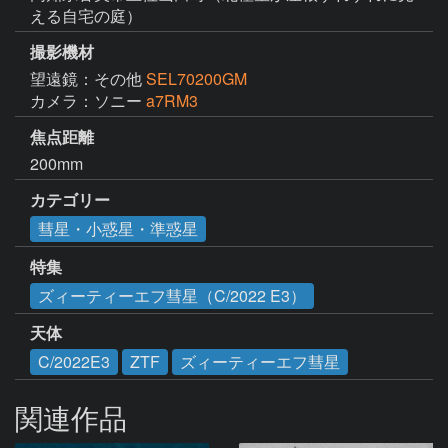
える自宅の庭）
撮影機材
望遠鏡：その他
SEL70200GM
カメラ：ソニー
a7RM3
焦点距離
200mm
カテゴリー
彗星・小惑星・準惑星
特集
ズィーティーエフ彗星（C/2022 E3）
天体
C/2022E3
ZTF
ズィーティーエフ彗星
関連作品