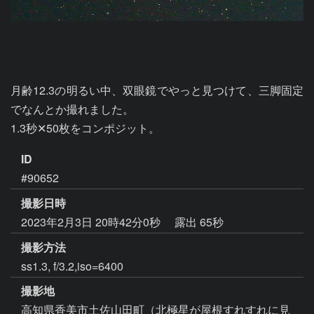
月齢12.3の明るい中、双眼鏡でやっと見つけて、三脚固定
でなんとか撮れました。

1.3秒✕50枚をコンポジット。
ID
#90652
撮影日時
2023年2月3日 20時42分0秒
露出 65秒
撮影方法
ss1.3, f/3.2,iso=6400
撮影地
高知県香美市土佐山田町（北極星が屋根すれすれに見