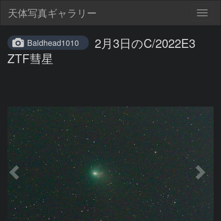
天体写真ギャラリー
Togg
navig
2月3日のC/2022E3
Baldhead1010
ZTF彗星