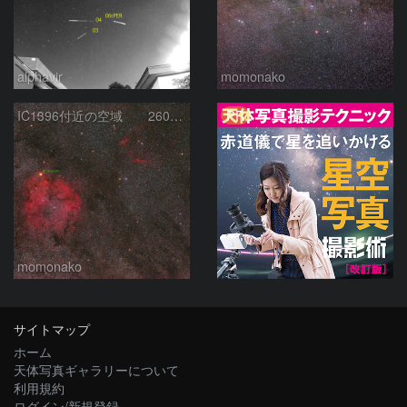
alphavir
momonako
PR
IC1396付近の空域 260720
momonako
サイトマップ
ホーム
天体写真ギャラリーについて
利用規約
ログイン/新規登録