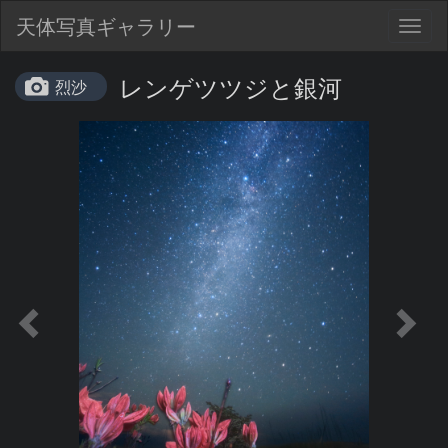
天体写真ギャラリー
Togg
navig
レンゲツツジと銀河
烈沙