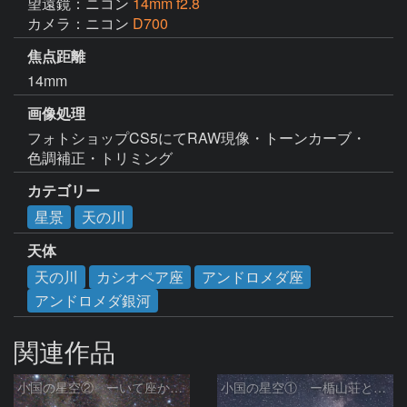
望遠鏡：ニコン
14mm f2.8
カメラ：ニコン
D700
焦点距離
14mm
画像処理
フォトショップCS5にてRAW現像・トーンカーブ・
色調補正・トリミング
カテゴリー
星景
天の川
天体
天の川
カシオペア座
アンドロメダ座
アンドロメダ銀河
関連作品
小国の星空② ーいて座からわし座にかけての銀河ー
小国の星空① ー楯山荘と天の川ー