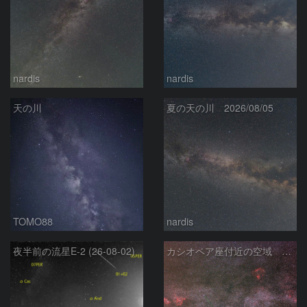
nardis
nardis
天の川
夏の天の川 2026/08/05
TOMO88
nardis
夜半前の流星E-2 (26-08-02)
カシオペア座付近の空域 260720