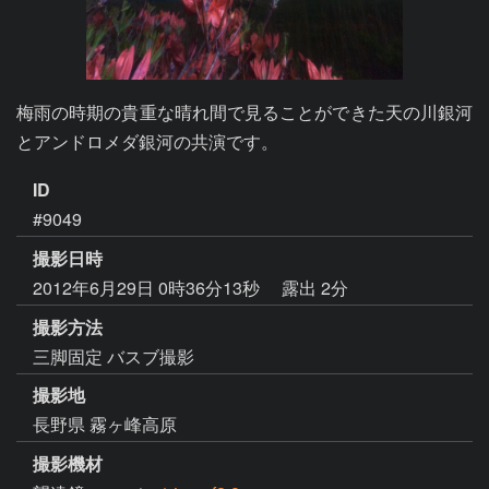
梅雨の時期の貴重な晴れ間で見ることができた天の川銀河
とアンドロメダ銀河の共演です。
ID
#9049
撮影日時
2012年6月29日 0時36分13秒
露出 2分
撮影方法
三脚固定 バスブ撮影
撮影地
長野県 霧ヶ峰高原
撮影機材