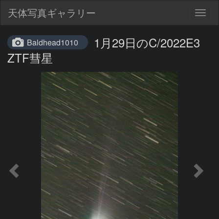
天体写真ギャラリー
Togg
navig
1月29日のC/2022E3
Baldhead1010
ZTF彗星