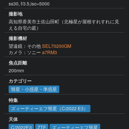
ss30, f/3.5,iso=5000
撮影地
高知県香美市土佐山田町（北極星が屋根すれすれに見
える自宅の庭）
撮影機材
望遠鏡：その他
SEL70200GM
カメラ：ソニー
a7RM3
焦点距離
200mm
カテゴリー
彗星・小惑星・準惑星
特集
ズィーティーエフ彗星（C/2022 E3）
天体
C/2022E3
ZTF
ズィーティーエフ彗星