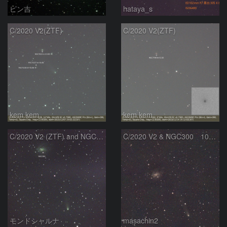
ピン吉
hataya_s
C/2020 V2(ZTF)
C/2020 V2(ZTF)
kem.kem
kem.kem
C/2020 V2 (ZTF) and NGC300
C/2020 V2 & NGC300 10/15
モンドシャルナ
masachin2