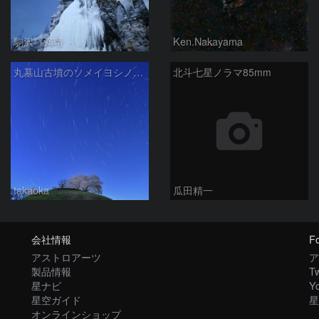
駒沢 満晴
Ken.Nakayama
丸墓山古墳のソメイヨシノと北斗七星
北斗七星ノラマ85mm
takaoka
瓜田精一
会社情報
Fo
アストロアーツ
ア
製品情報
Tw
星ナビ
Y
星空ガイド
星
オンラインショップ