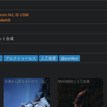
5mm f4/L IS USM
arkIII
ジット合成
星
アルクトゥールス
人工衛星
@yumikur
氷瀑から昇るオーロラ、北斗七星
NGC6992と人工衛星