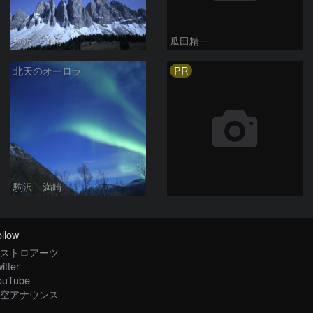
駒沢 満晴
瓜田精一
PR
北天のオーロラ
駒沢 満晴
llow
ストロアーツ
itter
ouTube
空アナウンス