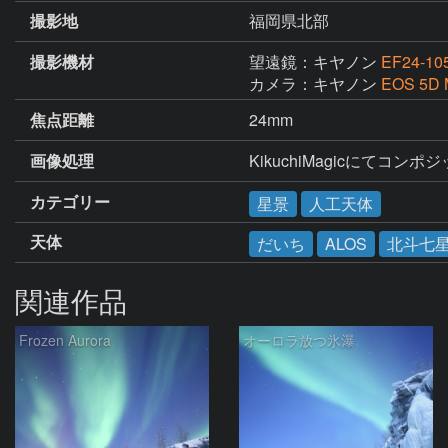
撮影地
福岡県北部
撮影機材
望遠鏡：キヤノン
EF24-10
カメラ：キヤノン
EOS 5D M
焦点距離
24mm
画像処理
KikuchiMagicにてコンポ
カテゴリー
星景
人工天体
天体
だいち
ALOS
北斗七
関連作品
Frozen Aurora
オーロラ放つ氷瀑