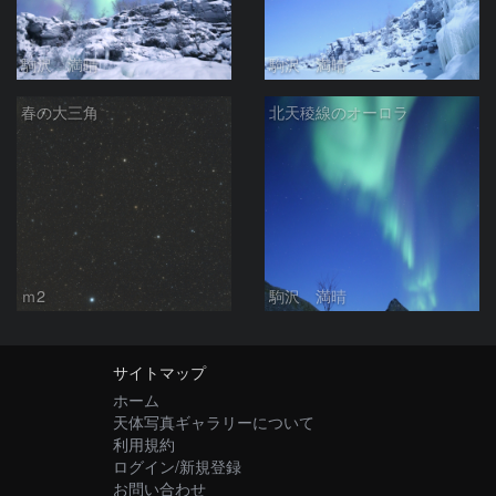
駒沢 満晴
駒沢 満晴
春の大三角
北天稜線のオーロラ
ｍ2
駒沢 満晴
サイトマップ
ホーム
天体写真ギャラリーについて
利用規約
ログイン/新規登録
お問い合わせ