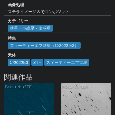
画像処理
ステライメージ８でコンポジット
カテゴリー
彗星・小惑星・準惑星
特集
ズィーティーエフ彗星（C/2022 E3）
天体
C/2022E3
ZTF
ズィーティーエフ彗星
関連作品
P/2021 N1 (ZTF)
P/2021 N1 (ZTF)