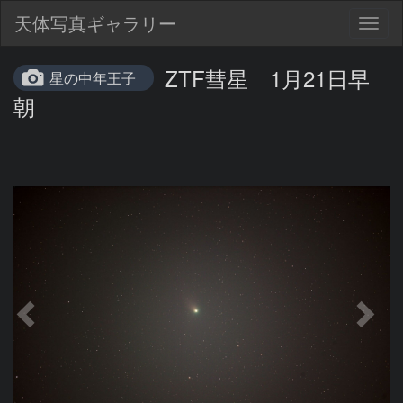
天体写真ギャラリー
Togg
navig
ZTF彗星 1月21日早
星の中年王子
朝