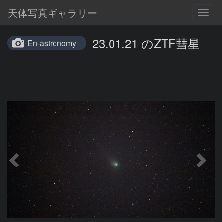
天体写真ギャラリー
Togg
navig
23.01.21 のZTF彗星
En-astronomy