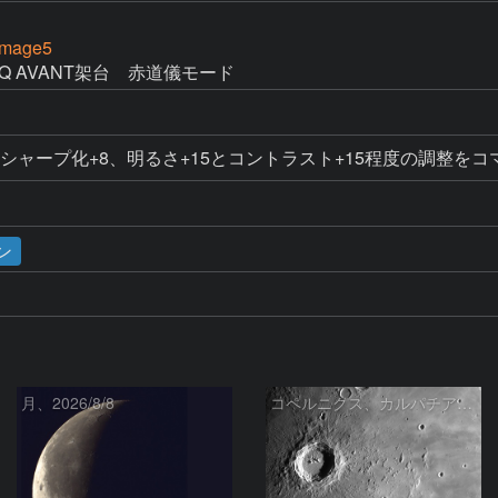
Image5
Q AVANT架台　赤道儀モード
、シャープ化+8、明るさ+15とコントラスト+15程度の調整を
ン
月、2026/8/8
コペルニクス、カルパチア山脈付近