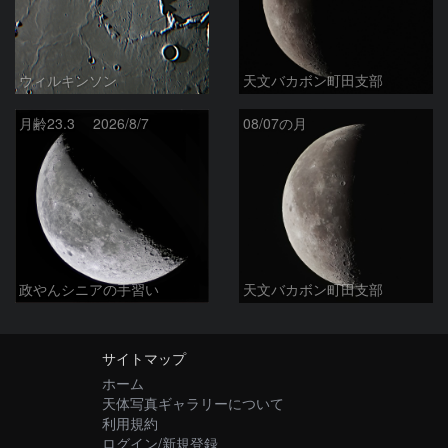
ウィルキンソン
天文バカボン町田支部
月齢23.3 2026/8/7
08/07の月
政やんシニアの手習い
天文バカボン町田支部
サイトマップ
ホーム
天体写真ギャラリーについて
利用規約
ログイン/新規登録