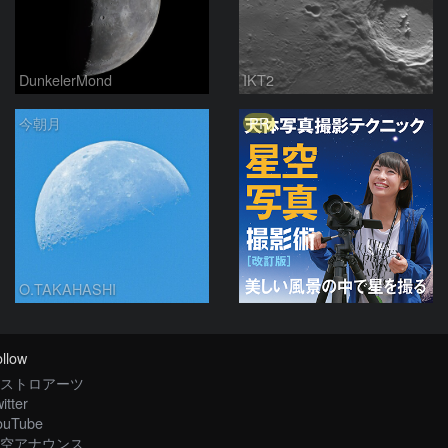
DunkelerMond
IKT2
PR
今朝月
O.TAKAHASHI
llow
ストロアーツ
itter
ouTube
空アナウンス