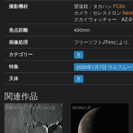
撮影機材
望遠鏡：タカハシ
FC50
カメラ：セレストロン
Nex
スカイウォッチャー　AZ-E
焦点距離
400mm
画像処理
フリーソフトJTrimにより
カテゴリー
月
特集
2023年1月7日 ウルフムー
天体
月
関連作品
月齢23.3のフラマウロ付近
08/08の月