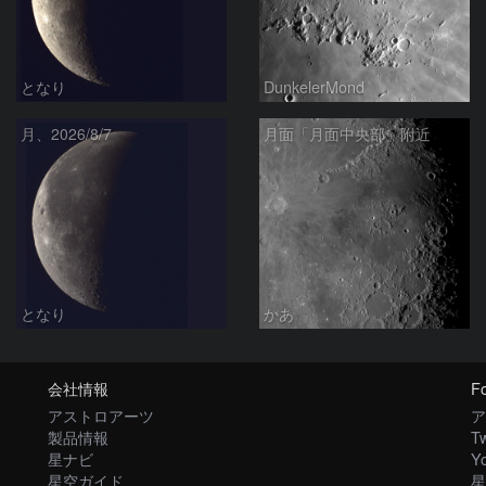
となり
DunkelerMond
月、2026/8/7
月面「月面中央部」附近
となり
かあ
会社情報
Fo
アストロアーツ
ア
製品情報
Tw
星ナビ
Y
星空ガイド
星