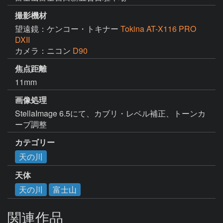
撮影機材
望遠鏡：ケンコー・トキナー
Tokina AT-X116 PRO
DXII
カメラ：ニコン
D90
焦点距離
11mm
画像処理
StellaImage 6.5にて、カブリ・レベル補正、トーンカ
ーブ調整
カテゴリー
天の川
天体
天の川
富士山
関連作品