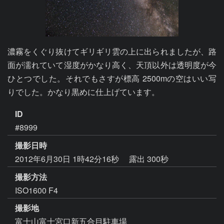
濃霧をくぐり抜けてギリギリ雲の上に出られましたが、路
面が濡れていて湿度がかなり高く、天頂以外は透明度が今
ひとつでした。それでもさすが標高 2500mの空はいい写
りでした。かなり黒めに仕上げています。
ID
#8999
撮影日時
2012年6月30日 1時42分16秒
露出 300秒
撮影方法
ISO1600 F4
撮影地
富士山富士宮口新五合目駐車場