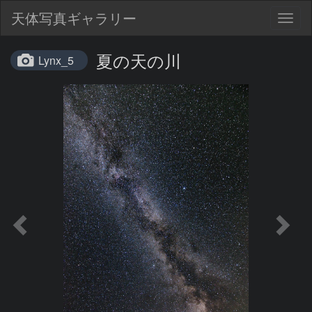
天体写真ギャラリー
Togg
navig
夏の天の川
Lynx_5