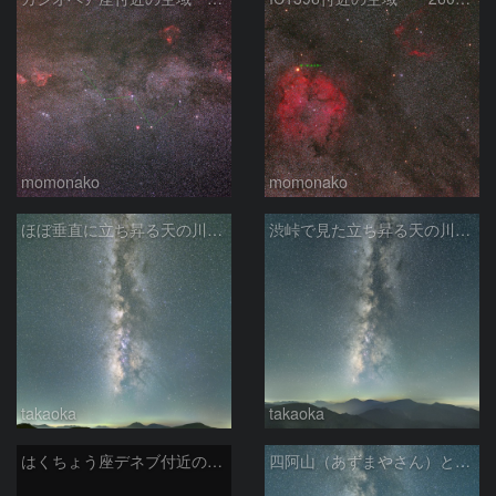
momonako
momonako
ほぼ垂直に立ち昇る天の川銀河
渋峠で見た立ち昇る天の川銀河
takaoka
takaoka
はくちょう座デネブ付近の空域 260720
四阿山（あずまやさん）と立ち昇る夏の銀河