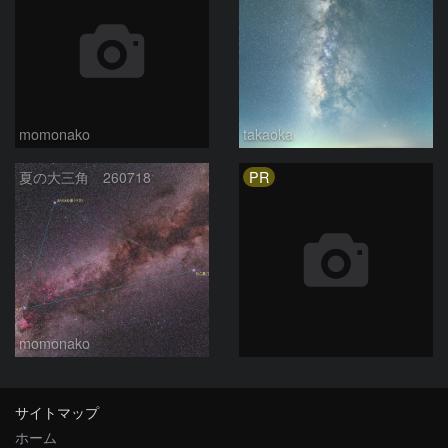
momonako
takaoka
PR
夏の大三角 260718
momonako
サイトマップ
ホーム