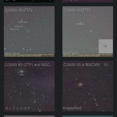
C/2020 V2(ZTF)
C/2020 V2(ZTF)
kem.kem
kem.kem
C/2020 V2 (ZTF) and NGC300
C/2020 V2 & NGC300 10/15
モンドシャルナ
masachin2