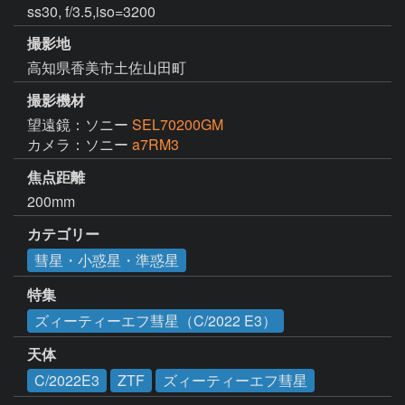
ss30, f/3.5,iso=3200
撮影地
高知県香美市土佐山田町
撮影機材
望遠鏡：ソニー
SEL70200GM
カメラ：ソニー
a7RM3
焦点距離
200mm
カテゴリー
彗星・小惑星・準惑星
特集
ズィーティーエフ彗星（C/2022 E3）
天体
C/2022E3
ZTF
ズィーティーエフ彗星