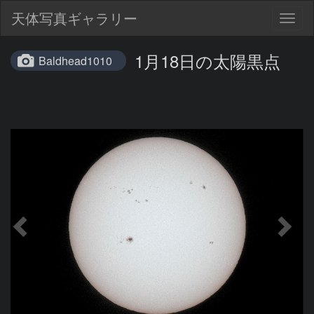
天体写真ギャラリー
Togg
navig
1月18日の太陽黒点
Baldhead1010