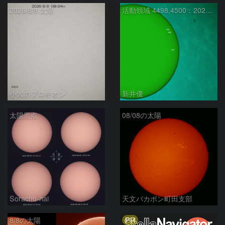
2026/8/8 太陽
活動領域 4498,4500：2026/08/08
小犬のプロキオン
新井優
太陽黒点
08/08の太陽
Sorachu-hai
天文バカボン町田支部
PR
8/8の太陽