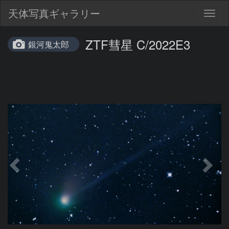
天体写真ギャラリー
Togg
navig
ZTF彗星 C/2022E3
銀河鬼太郎