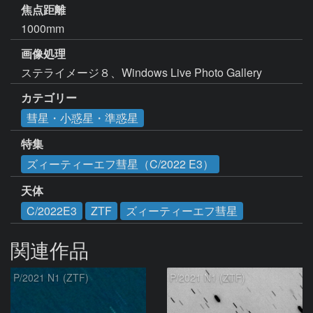
焦点距離
1000mm
画像処理
ステライメージ８、Windows Live Photo Gallery
カテゴリー
彗星・小惑星・準惑星
特集
ズィーティーエフ彗星（C/2022 E3）
天体
C/2022E3
ZTF
ズィーティーエフ彗星
関連作品
P/2021 N1 (ZTF)
P/2021 N1 (ZTF)