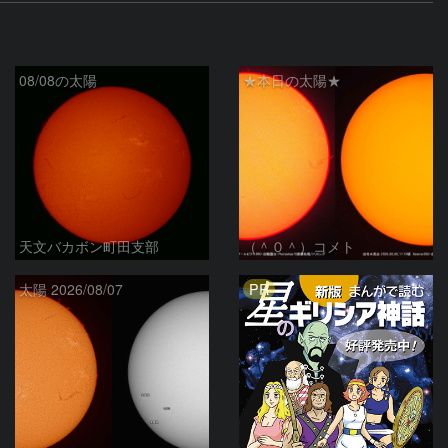
08/08の太陽
★本日の太陽★
天文バカボン町田支部
（＾０＾）コメト
PR
太陽 2026/08/07