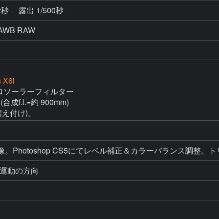
2秒
露出 1/500秒
AWB RAW
 X6i
 アストロソーラーフィルター

(合成f.l.=約 900mm)

据え付け)。
RAW現像。Photoshop CS5にてレベル補正＆カラーバラン
周運動の方向