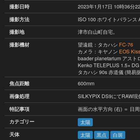
撮影日時
2023年1月17日 10時36分2
撮影方法
ISO 100 ホワイトバランス 
撮影地
津市白山町自宅。
撮影機材
望遠鏡：タカハシ
FC-76
カメラ：キヤノン
EOS Kiss
baader planetarium
Kenko TELEPLUS 1.5× DG 
タカハシ 90s 赤道儀 (簡易
焦点距離
600mm
画像処理
SILKYPIX DS9にて
特記事項
画面の水平方向 (右) ＝ 日
カテゴリー
太陽
天体
太陽
黒点
白斑