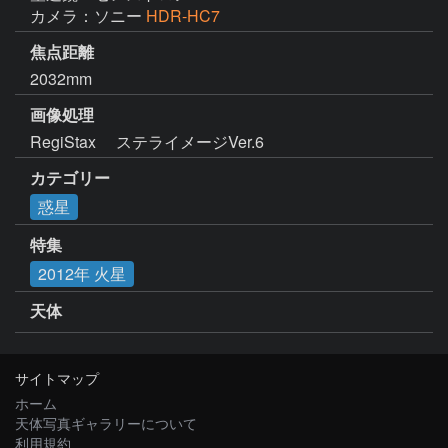
カメラ：ソニー
HDR-HC7
焦点距離
2032mm
画像処理
RegiStax 　ステライメージVer.6
カテゴリー
惑星
特集
2012年 火星
天体
サイトマップ
ホーム
天体写真ギャラリーについて
利用規約