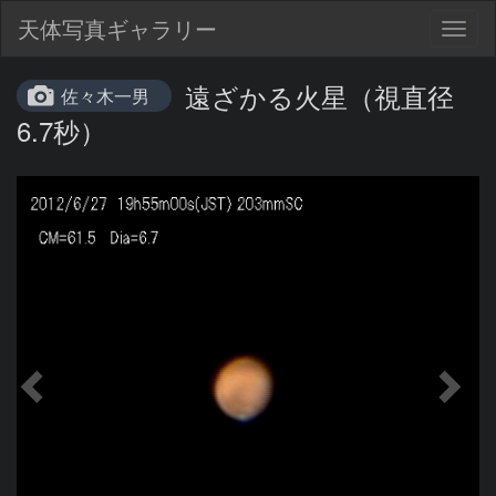
天体写真ギャラリー
Togg
navig
遠ざかる火星（視直径
佐々木一男
6.7秒）