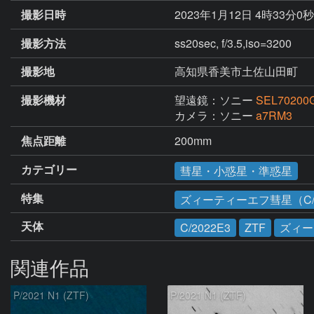
撮影日時
2023年1月12日 4時33分0
撮影方法
ss20sec, f/3.5,iso=3200
撮影地
高知県香美市土佐山田町
撮影機材
望遠鏡：ソニー
SEL70200
カメラ：ソニー
a7RM3
焦点距離
200mm
カテゴリー
彗星・小惑星・準惑星
特集
ズィーティーエフ彗星（C/2
天体
C/2022E3
ZTF
ズィー
関連作品
P/2021 N1 (ZTF)
P/2021 N1 (ZTF)