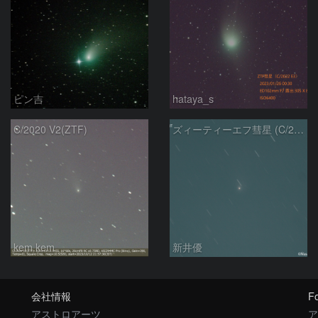
ピン吉
hataya_s
C/2020 V2(ZTF)
ズィーティーエフ彗星 (C/2020V2)：202309/12
kem.kem
新井優
会社情報
Fo
アストロアーツ
ア