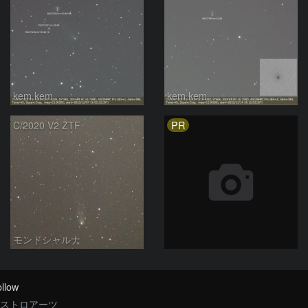
kem.kem
kem.kem
PR
C/2020 V2 ZTF
モンドシャルナ
llow
ストロアーツ