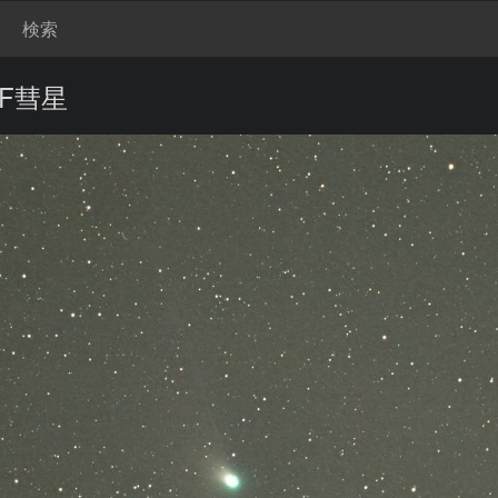
検索
TF彗星