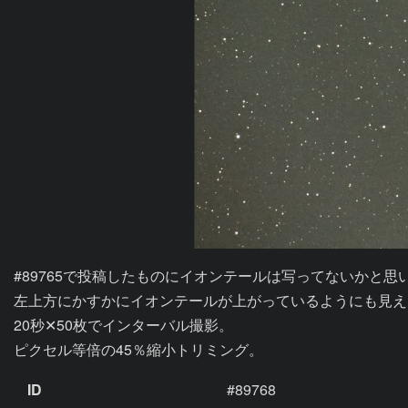
#89765で投稿したものにイオンテールは写ってないかと思
左上方にかすかにイオンテールが上がっているようにも見え
20秒✕50枚でインターバル撮影。

ピクセル等倍の45％縮小トリミング。
ID
#89768